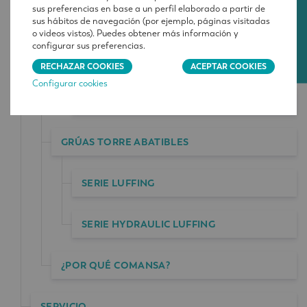
sus preferencias en base a un perfil elaborado a partir de
CONTACTO
SERIE 1600
sus hábitos de navegación (por ejemplo, páginas visitadas
o videos vistos). Puedes obtener más información y
configurar sus preferencias.
SERIE 2100
RECHAZAR COOKIES
ACEPTAR COOKIES
Configurar cookies
SERIE 3000
GRÚAS TORRE ABATIBLES
SERIE LUFFING
SERIE HYDRAULIC LUFFING
¿POR QUÉ COMANSA?
SERVICIO