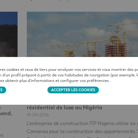
res cookies et ceux de tiers pour analyser nos services et vous montrer des pub
 d'un profil préparé à partir de vos habitudes de navigation (par exemple, l
ez obtenir plus d'informations et configurer vos préférences.
ES
ACCEPTER LES COOKIES
Grues en action
Des grues Comansa construisent un compl
e
résidentiel de luxe au Nigéria
mond,
19-09-2018
L’entreprise de construction ITP Nigeria utilise six
Comansa pour la construction des appartements "
es