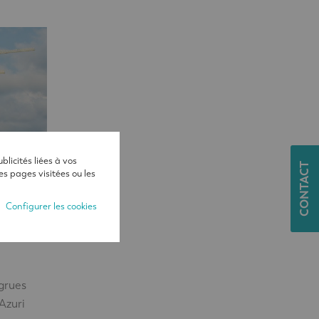
licités liées à vos
CONTACT
es pages visitées ou les
Configurer les cookies
exe
 grues
Azuri