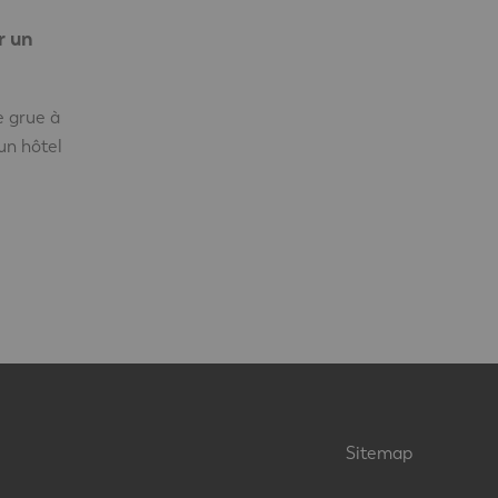
r un
e grue à
un hôtel
Sitemap