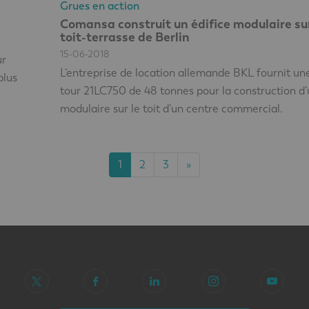
Grues en action
Comansa construit un édifice modulaire su
toit-terrasse de Berlin
15-06-2018
ur
L’entreprise de location allemande BKL fournit un
plus
tour 21LC750 de 48 tonnes pour la construction d’
modulaire sur le toit d’un centre commercial.
1
2
3
»