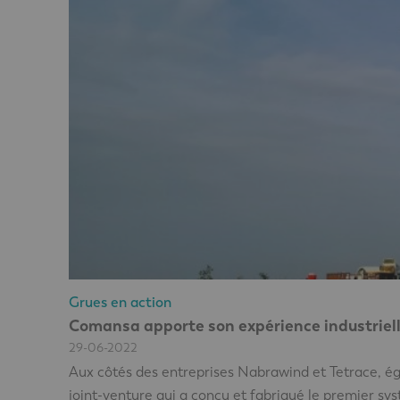
Grues en action
Comansa apporte son expérience industriell
29-06-2022
Aux côtés des entreprises Nabrawind et Tetrace, é
joint-venture qui a conçu et fabriqué le premier s