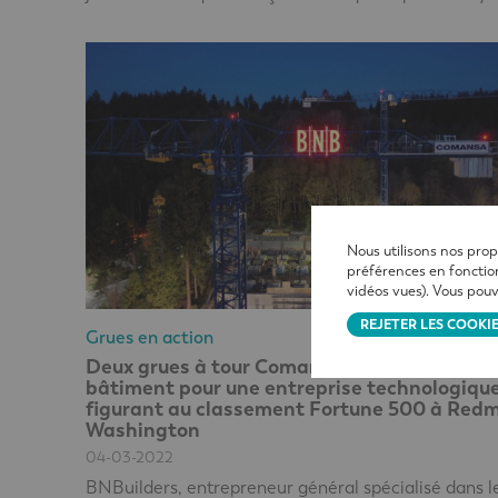
Nous utilisons nos prop
préférences en fonction
vidéos vues). Vous pouv
REJETER LES COOKI
Grues en action
Deux grues à tour Comansa construisent un
bâtiment pour une entreprise technologiqu
figurant au classement Fortune 500 à Red
Washington
04-03-2022
BNBuilders, entrepreneur général spécialisé dans l