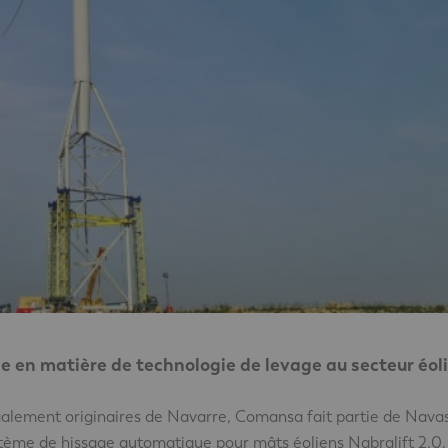
e en matière de technologie de levage au secteur éol
galement originaires de Navarre, Comansa fait partie de Navas
ystème de hissage automatique pour mâts éoliens Nabralift 2.0.