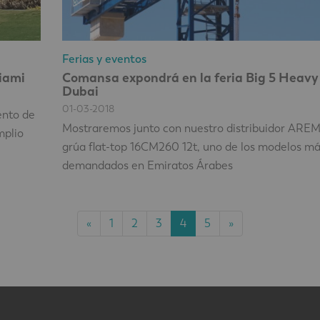
Ferias y eventos
Miami
Comansa expondrá en la feria Big 5 Heavy
Dubai
01-03-2018
ento de
Mostraremos junto con nuestro distribuidor ARE
mplio
grúa flat-top 16CM260 12t, uno de los modelos má
demandados en Emiratos Árabes
«
1
2
3
4
5
»