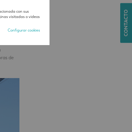
lacionada con sus
CONTACTO
inas visitadas o videos
Configurar cookies
C&RA
a
oras de