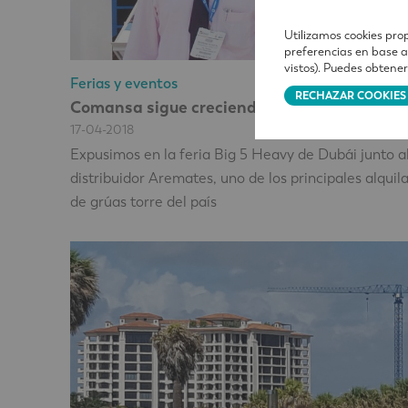
Utilizamos cookies prop
preferencias en base a
vistos). Puedes obtene
Ferias y eventos
RECHAZAR COOKIES
Comansa sigue creciendo en Emiratos
17-04-2018
Expusimos en la feria Big 5 Heavy de Dubái junto a
distribuidor Aremates, uno de los principales alquil
de grúas torre del país