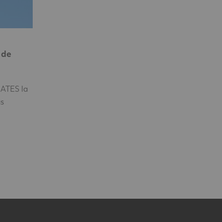
 de
MATES la
s