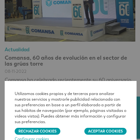
Actualidad
Comansa, 60 años de evolución en el sector de
las grúas torre
08-11-2022
Comansa ha celebrado recientemente su 60 aniversario
con un evento conmemorativo con compañeros tanto de
Utilizamos cookies propias y de terceros para analizar
España como del extranjero.
nuestros servicios y mostrarle publicidad relacionada con
sus preferencias en base a un perfil elaborado a partir de
CONTACTO
sus hábitos de navegación (por ejemplo, páginas visitadas o
videos vistos). Puedes obtener más información y configurar
sus preferencias.
RECHAZAR COOKIES
ACEPTAR COOKIES
Configurar cookies