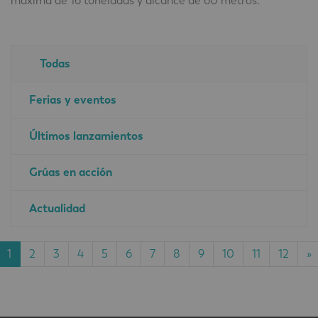
máxima de 16 toneladas y alcance de 60 metros.
Todas
Ferias y eventos
Últimos lanzamientos
Grúas en acción
Actualidad
1
2
3
4
5
6
7
8
9
10
11
12
»