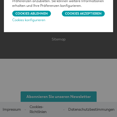
Präferenzen anzubieten. Sie können weitere Informationen
erhalten und Ihre Präferenzen konfigurieren.
COOKIES ABLEHNEN
COOKIES AKZEPTIEREN
Cookies konfigurieren
Sitemap
Abonnieren Sie unseren Newsletter
Cookies-
Impressum
Datenschutzbestimmungen
Richtlinien