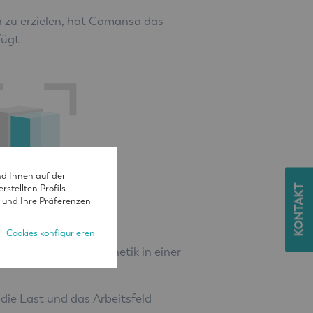
n zu erzielen, hat Comansa das
fügt
nd Ihnen auf der
KONTAKT
stellten Profils
 und Ihre Präferenzen
Cookies konfigurieren
tät, Komfort und Ästhetik in einer
die Last und das Arbeitsfeld