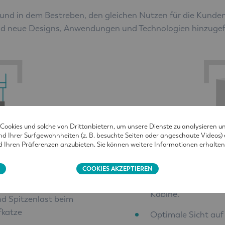
e und in dem Bestreben, den gleichen Nutzen für die Kunde
nd neue Designs, Anwendungen und Technologien hinzuge
ookies und solche von Drittanbietern, um unsere Dienste zu analysieren u
 Ihrer Surfgewohnheiten (z. B. besuchte Seiten oder angeschaute Videos) er
Ihren Präferenzen anzubieten. Sie können weitere Informationen erhalten
N
COOKIES AKZEPTIEREN
lat-Top-Krane:
Höchste Produktivi
Kabine.
d Spitzenlast beim
fkatze
Optimale Sicht auf 