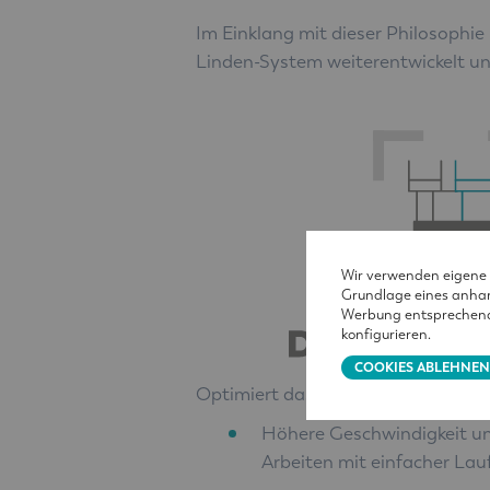
Im Einklang mit dieser Philosophi
Linden-System weiterentwickelt u
Wir verwenden eigene C
Grundlage eines anhand
Werbung entsprechend 
konfigurieren.
COOKIES ABLEHNE
Optimiert das Lastdiagramm der F
Höhere Geschwindigkeit un
Arbeiten mit einfacher Lau