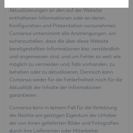
ohne Vorankündigung Änderungen und
Aktualisierungen an den auf der Website
enthaltenen Informationen oder an deren
Konfiguration und Präsentation vorzunehmen.
Comansa unternimmt alle Anstrengungen, um
sicherzustellen, dass die über diese Website
bereitgestellten Informationen klar, verständlich
und angemessen sind, und um Fehler so weit wie
möglich zu vermeiden und, falls vorhanden, zu
beheben oder zu aktualisieren. Dennoch kann
Comansa weder für die Fehlerfreiheit noch für die
Aktualität der Inhalte der Informationen
garantieren.
Comansa kann in keinem Fall für die Verletzung
der Rechte am geistigen Eigentum der Urheber
der von ihnen gelieferten Bilder und Fotografien
durch ihre Lieferanten oder Mitarbeiter