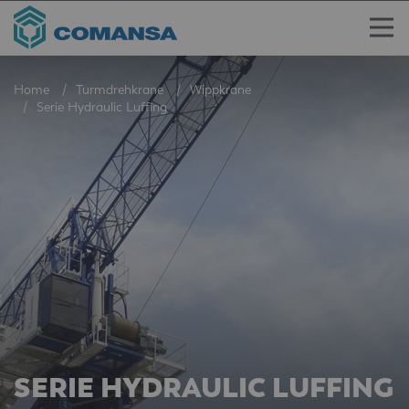
Home
Turmdrehkrane
Wippkrane
Serie Hydraulic Luffing
SERIE HYDRAULIC LUFFING