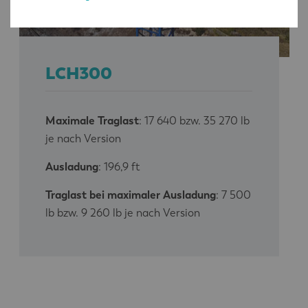
LCH300
Maximale Traglast
: 17 640 bzw. 35 270 lb
je nach Version
Ausladung
: 196,9 ft
Traglast bei maximaler Ausladung
: 7 500
lb bzw. 9 260 lb je nach Version