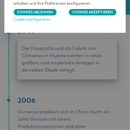
Staaten und Kanada zu gewährleisten.
erhalten und Ihre Präferenzen konfigurieren.
COOKIES ABLEHNEN
COOKIES AKZEPTIEREN
Cookies konfigurieren
2005
Der Hauptsitz und die Fabrik von
Comansa in Huarte werden in neue,
größere und modernere Anlagen in
derselben Stadt verlegt.
2006
Comansa etabliert sich in China durch ein
Joint Venture mit einem
Produktionszentrum und einer