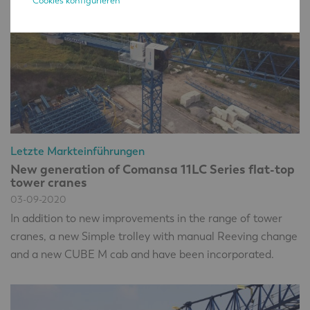
Cookies konfigurieren
Letzte Markteinführungen
New generation of Comansa 11LC Series flat-top
tower cranes
03-09-2020
In addition to new improvements in the range of tower
cranes, a new Simple trolley with manual Reeving change
and a new CUBE M cab and have been incorporated.