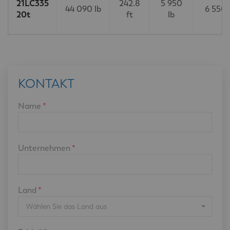
21LC335
242.8
5 950
44 090 lb
6 550 
20t
ft
lb
KONTAKT
Name
*
Unternehmen
*
Land
*
Wählen Sie das Land aus