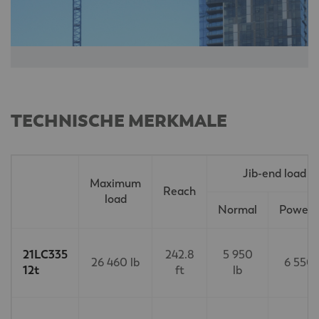
TECHNISCHE MERKMALE
Jib-end load
Maximum
Reach
load
Normal
PowerL
21LC335
242.8
5 950
26 460 lb
6 550 
12t
ft
lb