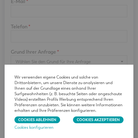
E-Mail
*
Telefon
*
Grund Ihrer Anfrage
*
Wählen Sie den Grund für Ihre Anfrage
Betreff
*
Wir verwenden eigene Cookies und solche von
Drittanbietern, um unsere Dienste zu analysieren und
Ihnen auf der Grundlage eines anhand Ihrer
Surfgewohnheiten (z. B. besuchte Seiten oder angeschaute
Videos) erstellten Profils Werbung entsprechend Ihren
Präferenzen anzubieten. Sie können weitere Informationen
erhalten und Ihre Präferenzen konfigurieren.
Diese Website ist durch reCAPTCHA geschützt und
COOKIES ABLEHNEN
COOKIES AKZEPTIEREN
es gelten die
Datenschutzbestimmungen
und
Nutzungsbedingungen
von Google.
Cookies konfigurieren